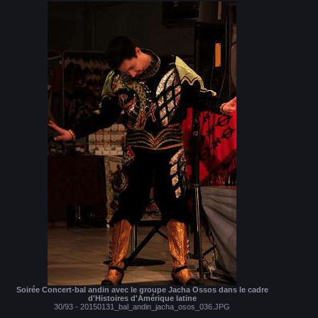
Soirée Concert-bal andin avec le groupe Jacha Ossos dans le cadre
d'Histoires d'Amérique latine
30/93 - 20150131_bal_andin_jacha_osos_036.JPG