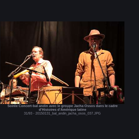
Soirée Concert-bal andin avec le groupe Jacha Ossos dans le cadre
d'Histoires d'Amérique latine
31/93 - 20150131_bal_andin_jacha_osos_037.JPG