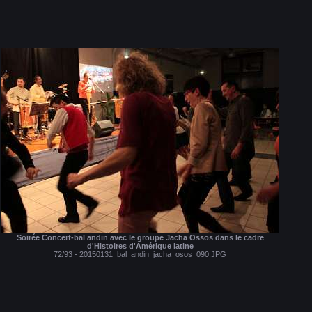
Soirée Concert-bal andin avec le groupe Jacha Ossos dans le cadre
d'Histoires d'Amérique latine
72/93 - 20150131_bal_andin_jacha_osos_090.JPG