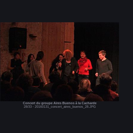
Concert du groupe Aires Buenos à la Cacharde
28/33 - 20160131_concert_aires_buenos_28.JPG