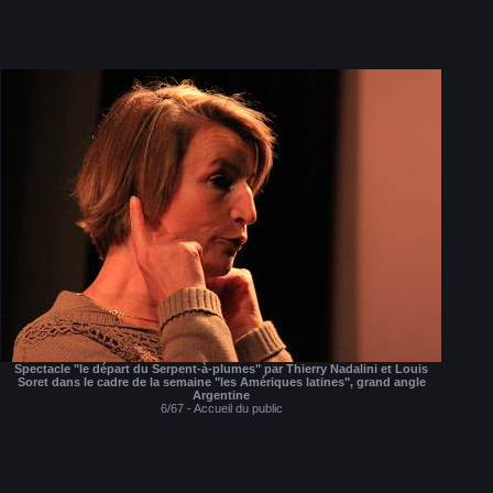
Spectacle "le départ du Serpent-à-plumes" par Thierry Nadalini et Louis
Soret dans le cadre de la semaine "les Amériques latines", grand angle
Argentine
6/67 - Accueil du public