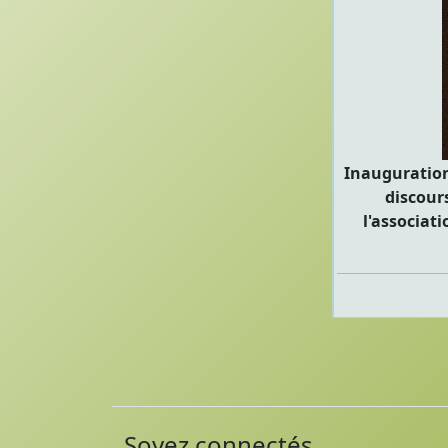
Inauguration 
discours
l'associat
Soyez connectés