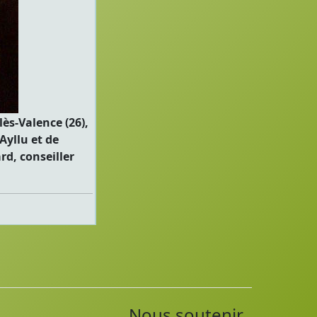
ès-Valence (26),
Ayllu et de
rd, conseiller
Nous soutenir